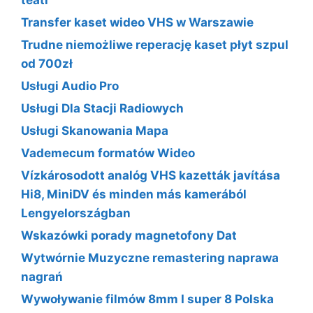
Transfer kaset wideo VHS w Warszawie
Trudne niemożliwe reperację kaset płyt szpul
od 700zł
Usługi Audio Pro
Usługi Dla Stacji Radiowych
Usługi Skanowania Mapa
Vademecum formatów Wideo
Vízkárosodott analóg VHS kazetták javítása
Hi8, MiniDV és minden más kamerából
Lengyelországban
Wskazówki porady magnetofony Dat
Wytwórnie Muzyczne remastering naprawa
nagrań
Wywoływanie filmów 8mm I super 8 Polska