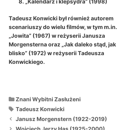
„Kalendarz i klepsydra” (1998)
Tadeusz Konwicki był również autorem
scenariuszy do wielu filmów, w tym m.in.
„Jowita” (1967) w reżyserii Janusza
Morgensterna oraz „Jak daleko stąd, jak
blisko” (1972) w reżyserii Tadeusza
Konwickiego.
Kategorie
Znani Wybitni Zasłużeni
Tagi
Tadeusz Konwicki
Nawigacja
Janusz Morgenstern (1922-2019)
wpisu
Wojciech Jerzy Has (1925-2000)