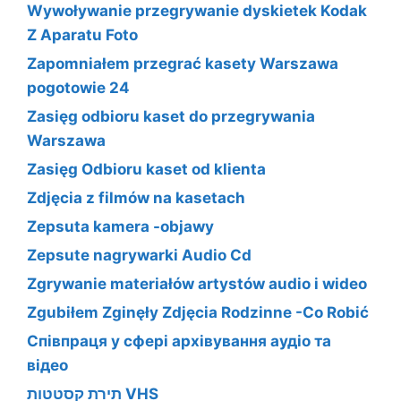
Wywoływanie przegrywanie dyskietek Kodak
Z Aparatu Foto
Zapomniałem przegrać kasety Warszawa
pogotowie 24
Zasięg odbioru kaset do przegrywania
Warszawa
Zasięg Odbioru kaset od klienta
Zdjęcia z filmów na kasetach
Zepsuta kamera -objawy
Zepsute nagrywarki Audio Cd
Zgrywanie materiałów artystów audio i wideo
Zgubiłem Zginęły Zdjęcia Rodzinne -Co Robić
Співпраця у сфері архівування аудіо та
відео
תירת קסטטות VHS