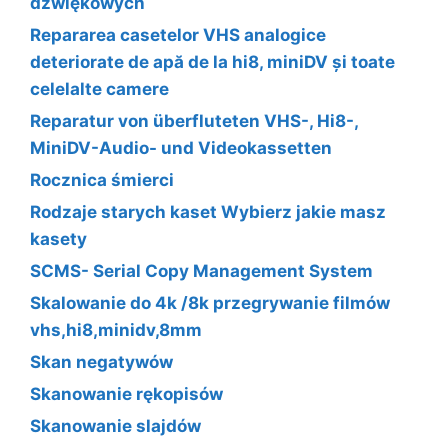
dzwiękowych
Repararea casetelor VHS analogice
deteriorate de apă de la hi8, miniDV și toate
celelalte camere
Reparatur von überfluteten VHS-, Hi8-,
MiniDV-Audio- und Videokassetten
Rocznica śmierci
Rodzaje starych kaset Wybierz jakie masz
kasety
SCMS- Serial Copy Management System
Skalowanie do 4k /8k przegrywanie filmów
vhs,hi8,minidv,8mm
Skan negatywów
Skanowanie rękopisów
Skanowanie slajdów