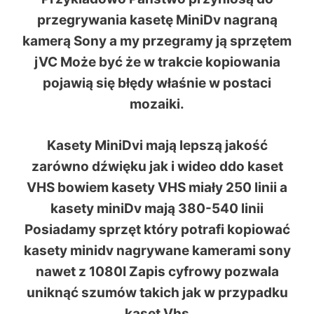
przegrywania kasetę MiniDv nagraną
kamerą Sony a my przegramy ją sprzętem
jVC Może być że w trakcie kopiowania
pojawią się błędy właśnie w postaci
mozaiki.
Kasety MiniDvi mają lepszą jakość
zarówno dźwięku jak i wideo ddo kaset
VHS bowiem kasety VHS miały 250 linii a
kasety miniDv mają 380-540 linii
Posiadamy sprzęt który potrafi kopiować
kasety minidv nagrywane kamerami sony
nawet z 1080I Zapis cyfrowy pozwala
uniknąć szumów takich jak w przypadku
kaset Vhs