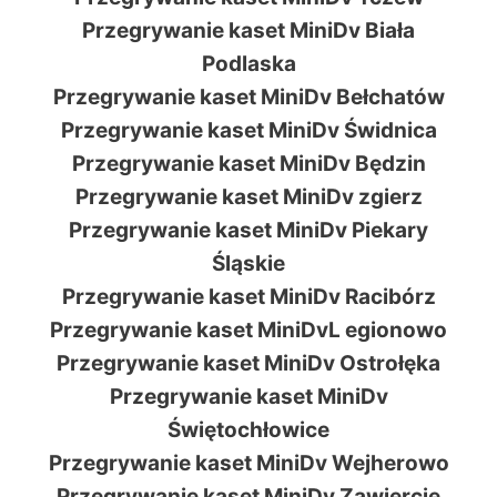
Przegrywanie kaset MiniDv Biała
Podlaska
Przegrywanie kaset MiniDv Bełchatów
Przegrywanie kaset MiniDv Świdnica
Przegrywanie kaset MiniDv Będzin
Przegrywanie kaset MiniDv zgierz
Przegrywanie kaset MiniDv Piekary
Śląskie
Przegrywanie kaset MiniDv Racibórz
Przegrywanie kaset MiniDvL egionowo
Przegrywanie kaset MiniDv Ostrołęka
Przegrywanie kaset MiniDv
Świętochłowice
Przegrywanie kaset MiniDv Wejherowo
Przegrywanie kaset MiniDv Zawiercie