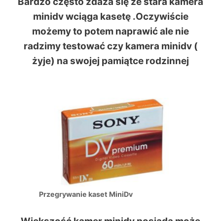
Bardzo często zdaza się że stara kamera
minidv wciąga kasetę .Oczywiście
możemy to potem naprawić ale nie
radzimy testować czy kamera minidv (
żyje) na swojej pamiątce rodzinnej
Przegrywanie kaset MiniDv