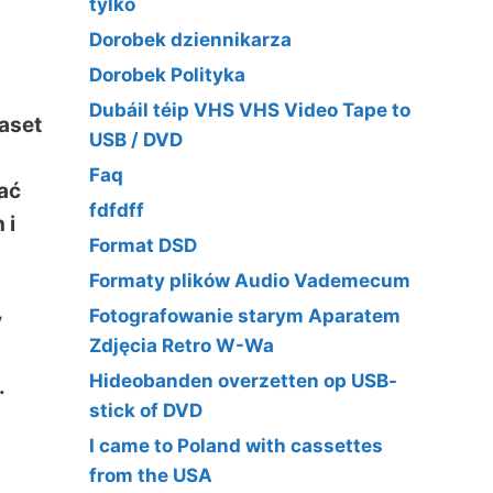
tylko
Dorobek dziennikarza
Dorobek Polityka
Dubáil téip VHS VHS Video Tape to
aset
USB / DVD
Faq
ać
fdfdff
 i
Format DSD
Formaty plików Audio Vademecum
Fotografowanie starym Aparatem
y
Zdjęcia Retro W-Wa
Hideobanden overzetten op USB-
.
stick of DVD
I came to Poland with cassettes
from the USA