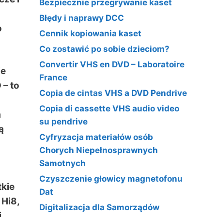
Bezpiecznie przegrywanie kaset
Błędy i naprawy DCC
o
Cennik kopiowania kaset
Co zostawić po sobie dzieciom?
Convertir VHS en DVD – Laboratoire
ie
France
 – to
Copia de cintas VHS a DVD Pendrive
Copia di cassette VHS audio video
a
su pendrive
ą
Cyfryzacja materiałów osób
Chorych Niepełnosprawnych
Samotnych
Czyszczenie głowicy magnetofonu
tkie
Dat
 Hi8,
Digitalizacja dla Samorządów
j