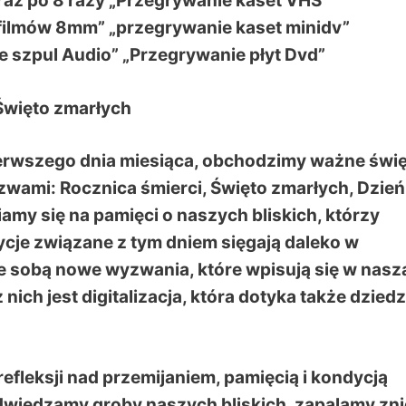
fraz po 8 razy „Przegrywanie kaset VHS”
filmów 8mm” „przegrywanie kaset minidv”
e szpul Audio” „Przegrywanie płyt Dvd”
 Święto zmarłych
ierwszego dnia miesiąca, obchodzimy ważne świę
zwami: Rocznica śmierci, Święto zmarłych, Dzień
amy się na pamięci o naszych bliskich, którzy
ycje związane z tym dniem sięgają daleko w
e sobą nowe wyzwania, które wpisują się w nasz
nich jest digitalizacja, która dotyka także dzied
 refleksji nad przemijaniem, pamięcią i kondycją
wiedzamy groby naszych bliskich, zapalamy zni