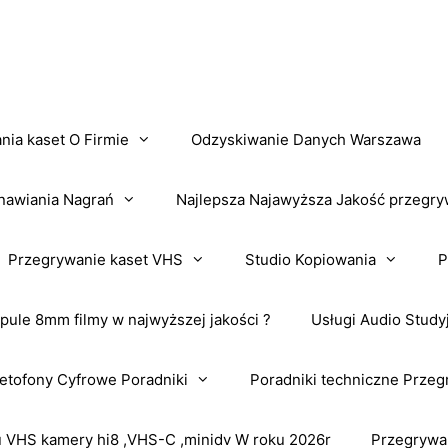
nia kaset O Firmie
Odzyskiwanie Danych Warszawa
nawiania Nagrań
Najlepsza Najawyższa Jakość przegry
Przegrywanie kaset VHS
Studio Kopiowania
P
pule 8mm filmy w najwyższej jakości ?
Usługi Audio Study
tofony Cyfrowe Poradniki
Poradniki techniczne Przeg
VHS kamery hi8 ,VHS-C ,minidv W roku 2026r
Przegrywa