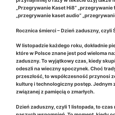
przynajmniej 6 razy w tekście użyj także 
„Przegrywanie Kaset Hi8” „przegrywanie 
„przegrywanie kaset audio” „przegrywani
Rocznica śmierci – Dzień zaduszny, czyli
W listopadzie każdego roku, dokładnie p
które w Polsce znane jest pod wieloma na
zaduszny. To wyjątkowy czas, kiedy skupi
odeszli na wieczny spoczynek. Choć trad
przeszłość, to współczesność przynosi z
kulturę i technologiczny postęp. Jednym z 
związanej z pamięcią o zmarłych.
Dzień zaduszny, czyli 1 listopada, to czas
naszych wspomnień. To moment, kiedy od