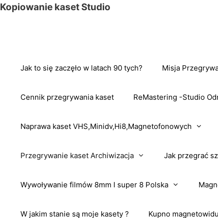
Przejdź
Kopiowanie kaset Studio
do
treści
Jak to się zaczęło w latach 90 tych?
Misja Przegrywa
Cennik przegrywania kaset
ReMastering -Studio Od
Naprawa kaset VHS,Minidv,Hi8,Magnetofonowych
Przegrywanie kaset Archiwizacja
Jak przegrać sz
Wywoływanie filmów 8mm I super 8 Polska
Magne
W jakim stanie są moje kasety ?
Kupno magnetowidu 