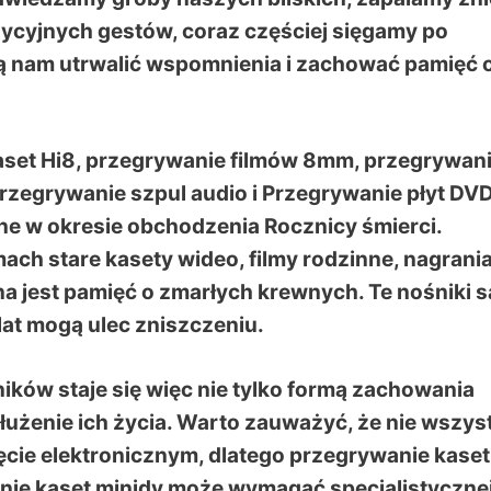
dycyjnych gestów, coraz częściej sięgamy po
ą nam utrwalić wspomnienia i zachować pamięć 
aset Hi8, przegrywanie filmów 8mm, przegrywan
rzegrywanie szpul audio i Przegrywanie płyt DVD
rne w okresie obchodzenia Rocznicy śmierci.
ch stare kasety wideo, filmy rodzinne, nagrani
a jest pamięć o zmarłych krewnych. Te nośniki s
lat mogą ulec zniszczeniu.
ików staje się więc nie tylko formą zachowania
użenie ich życia. Warto zauważyć, że nie wszys
cie elektronicznym, dlatego przegrywanie kaset
ie kaset minidv może wymagać specjalistyczne