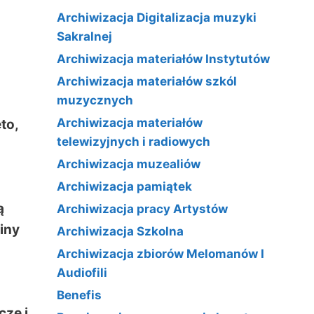
Archiwizacja Digitalizacja muzyki
Sakralnej
Archiwizacja materiałów Instytutów
Archiwizacja materiałów szkól
muzycznych
Archiwizacja materiałów
to,
telewizyjnych i radiowych
Archiwizacja muzealiów
Archiwizacja pamiątek
ą
Archiwizacja pracy Artystów
ziny
Archiwizacja Szkolna
Archiwizacja zbiorów Melomanów I
Audiofili
Benefis
cze i