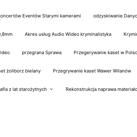
koncertów Eventów Starymi kamerami
odzyskiwanie Dany
dv,8mm
Akres usług Audio Wideo kryminalistyka
Krymi
Wideo
przegrana Sprawa
Przegerywanie kaset w Pols
et żoliborz bielany
Przegrywanie kaset Wawer Wilanów
afia z lat starożytnych
Rekonstrukcja naprawa materiał