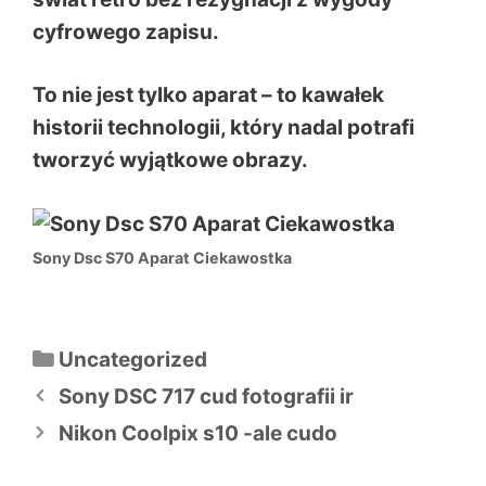
cyfrowego zapisu.
To nie jest tylko aparat – to kawałek
historii technologii, który nadal potrafi
tworzyć wyjątkowe obrazy.
Sony Dsc S70 Aparat Ciekawostka
Kategorie
Uncategorized
Nawigacja
Sony DSC 717 cud fotografii ir
wpisu
Nikon Coolpix s10 -ale cudo