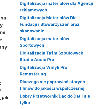
Digitalizacja materiałów dla Agencji
reklamowych
 na
Digitalizacja Materiałów Dla
Fundacji i Stowarzyszeń oraz
by
skanowanie
imi
Digitalizacja materiałów
e
Sportowych
nany
Digitalizacja Taśm Szpulowych
Studio Audio Pro
Digitalizacja Winyli Pro
Remastering
Dlaczego nie poprawiać starych
z
filmów do jakości współczesnej
y
Dobry Przetwornik Dac do Dat i nie
,
jak
tylko