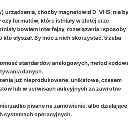
) urządzenia, choćby magnetowid D-VHS, nie by
zy formatów, które istniały w złotej erze
niały bowiem interfejsy, rozwiązania i sposoby
 kto słyszał. By móc z nich skorzystać, trzeba
jomość standardów analogowych, metod kodow
ytywania danych.
dzenia już nieprodukowane, unikatowe, czasem
stów lub w serwisach aukcyjnych za zawrotne
nierzadko pisane na zamówienie, albo działające
h systemach operacyjnych.