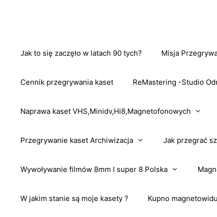
Przejdź
do
treści
Jak to się zaczęło w latach 90 tych?
Misja Przegrywa
Cennik przegrywania kaset
ReMastering -Studio Od
Naprawa kaset VHS,Minidv,Hi8,Magnetofonowych
Przegrywanie kaset Archiwizacja
Jak przegrać sz
Wywoływanie filmów 8mm I super 8 Polska
Magne
W jakim stanie są moje kasety ?
Kupno magnetowidu 