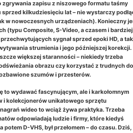
 zgrywania zapisu z niszowego formatu taśmy
 sprzed kilkudziesięciu lat – nie wystarczy podł
k w nowoczesnych urządzeniach). Konieczny je
 (typu Composite, S-Video, a czasem i bardziej
 przechwytujących sygnał sprzed epoki HD, a ta
ywania strumienia i jego późniejszej korekcji.
zcze większej staranności – niekiedy trzeba
odświeżania obrazu czy korzystać z trudnych d
 pozbawione szumów i przesterów.
ię to wydawać fascynującym, ale i karkołomnym
 i kolekcjonerów unikatowego sprzętu
nagrań wideo to wciąż żywa praktyka. Trzeba
atów odpowiadają ludzie i firmy, które kiedyś
a potem D-VHS, był przełomem – do czasu. Dziś,