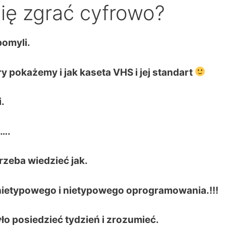
ię zgrać cyfrowo?
pomyli.
óry pokażemy i jak kaseta VHS i jej standart
.
….
trzeba wiedzieć jak.
nietypowego i nietypowego oprogramowania.!!!
yło posiedzieć tydzień i zrozumieć.