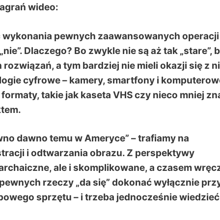
nagrań wideo:
ć wykonania pewnych zaawansowanych operacji
e”. Dlaczego? Bo zwykle nie są aż tak „stare”, 
ozwiązań, a tym bardziej nie mieli okazji się z n
logie cyfrowe – kamery, smartfony i komputerow
ormaty, takie jak kaseta VHS czy nieco mniej z
ktem.
awno dawno temu w Ameryce” – trafiamy na
stracji i odtwarzania obrazu. Z perspektywy
 archaiczne, ale i skomplikowane, a czasem wręc
że pewnych rzeczy „da się” dokonać wyłącznie prz
powego sprzętu – i trzeba jednocześnie wiedzieć