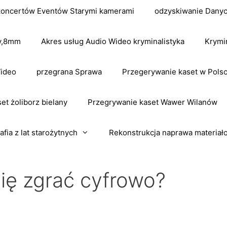
koncertów Eventów Starymi kamerami
odzyskiwanie Dany
dv,8mm
Akres usług Audio Wideo kryminalistyka
Krymi
Wideo
przegrana Sprawa
Przegerywanie kaset w Pols
et żoliborz bielany
Przegrywanie kaset Wawer Wilanów
afia z lat starożytnych
Rekonstrukcja naprawa materiał
ię zgrać cyfrowo?