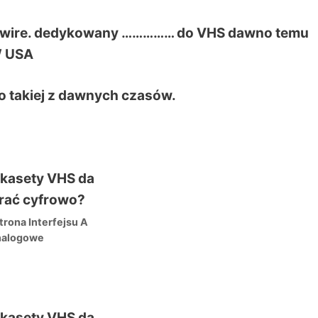
irewire. dedykowany …………… do VHS dawno temu
W USA
to takiej z dawnych czasów.
trona Interfejsu
A
nalogowe