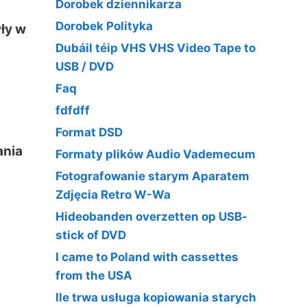
Dorobek dziennikarza
Dorobek Polityka
ły w
Dubáil téip VHS VHS Video Tape to
USB / DVD
Faq
fdfdff
Format DSD
ania
Formaty plików Audio Vademecum
Fotografowanie starym Aparatem
Zdjęcia Retro W-Wa
Hideobanden overzetten op USB-
stick of DVD
I came to Poland with cassettes
from the USA
Ile trwa usługa kopiowania starych