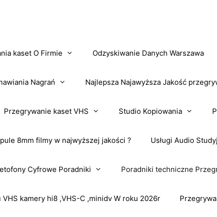
nia kaset O Firmie
Odzyskiwanie Danych Warszawa
nawiania Nagrań
Najlepsza Najawyższa Jakość przegry
Przegrywanie kaset VHS
Studio Kopiowania
P
pule 8mm filmy w najwyższej jakości ?
Usługi Audio Study
tofony Cyfrowe Poradniki
Poradniki techniczne Przeg
VHS kamery hi8 ,VHS-C ,minidv W roku 2026r
Przegrywa