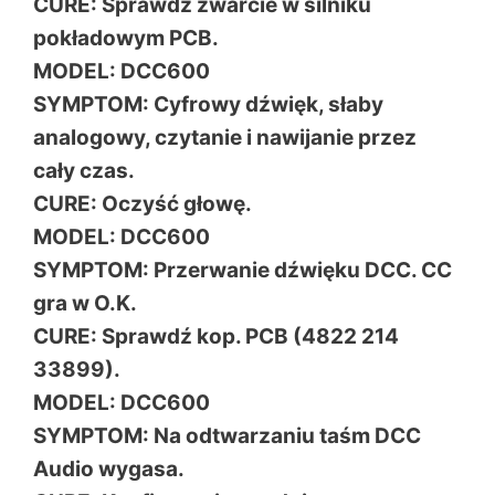
CURE: Sprawdź zwarcie w silniku
pokładowym PCB.
MODEL: DCC600
SYMPTOM: Cyfrowy dźwięk, słaby
analogowy, czytanie i nawijanie przez
cały czas.
CURE: Oczyść głowę.
MODEL: DCC600
SYMPTOM: Przerwanie dźwięku DCC. CC
gra w O.K.
CURE: Sprawdź kop. PCB (4822 214
33899).
MODEL: DCC600
SYMPTOM: Na odtwarzaniu taśm DCC
Audio wygasa.