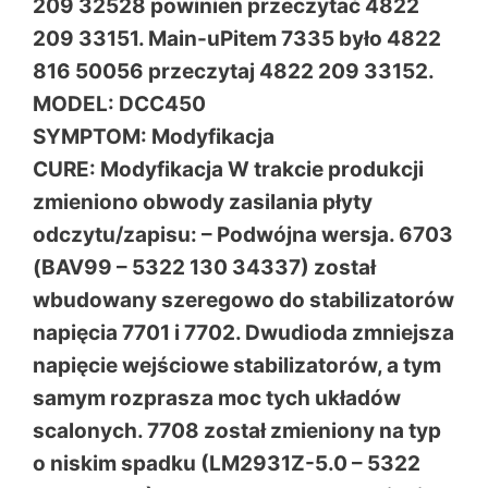
209 32528 powinien przeczytać 4822
209 33151. Main-uPitem 7335 było 4822
816 50056 przeczytaj 4822 209 33152.
MODEL: DCC450
SYMPTOM: Modyfikacja
CURE: Modyfikacja W trakcie produkcji
zmieniono obwody zasilania płyty
odczytu/zapisu: – Podwójna wersja. 6703
(BAV99 – 5322 130 34337) został
wbudowany szeregowo do stabilizatorów
napięcia 7701 i 7702. Dwudioda zmniejsza
napięcie wejściowe stabilizatorów, a tym
samym rozprasza moc tych układów
scalonych. 7708 został zmieniony na typ
o niskim spadku (LM2931Z-5.0 – 5322