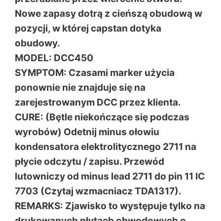
Nowe zapasy dotrą z cieńszą obudową w
pozycji, w której capstan dotyka
obudowy.
MODEL: DCC450
SYMPTOM: Czasami marker użycia
ponownie nie znajduje się na
zarejestrowanym DCC przez klienta.
CURE: (Bętle niekończące się podczas
wyrobów) Odetnij minus ołowiu
kondensatora elektrolitycznego 2711 na
płycie odczytu / zapisu. Przewód
lutowniczy od minus lead 2711 do pin 11 IC
7703 (Czytaj wzmacniacz TDA1317).
REMARKS: Zjawisko to występuje tylko na
drukowanych płytach obwodowych o