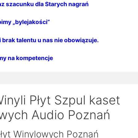
az szacunku dla Starych nagrań
bimy „bylejakości”
 brak talentu u nas nie obowiązuje.
my na kompetencje
nyli Płyt Szpul kaset
wych Audio Poznań
łyt Winylowych Poznań