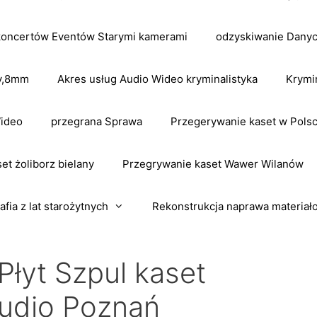
koncertów Eventów Starymi kamerami
odzyskiwanie Dany
dv,8mm
Akres usług Audio Wideo kryminalistyka
Krymi
Wideo
przegrana Sprawa
Przegerywanie kaset w Pols
et żoliborz bielany
Przegrywanie kaset Wawer Wilanów
afia z lat starożytnych
Rekonstrukcja naprawa materiał
Płyt Szpul kaset
udio Poznań