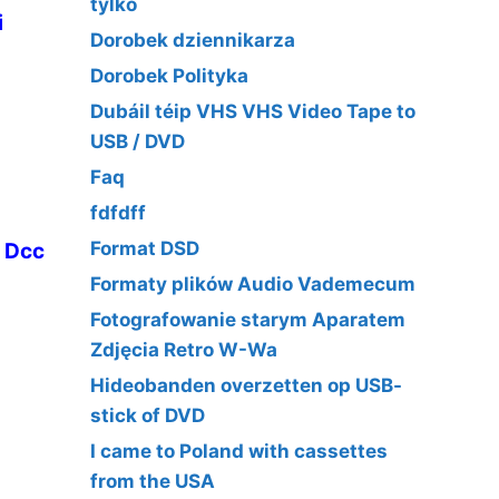
tylko
i
Dorobek dziennikarza
Dorobek Polityka
Dubáil téip VHS VHS Video Tape to
USB / DVD
Faq
fdfdff
Format DSD
 Dcc
Formaty plików Audio Vademecum
Fotografowanie starym Aparatem
D
Zdjęcia Retro W-Wa
Hideobanden overzetten op USB-
stick of DVD
I came to Poland with cassettes
from the USA