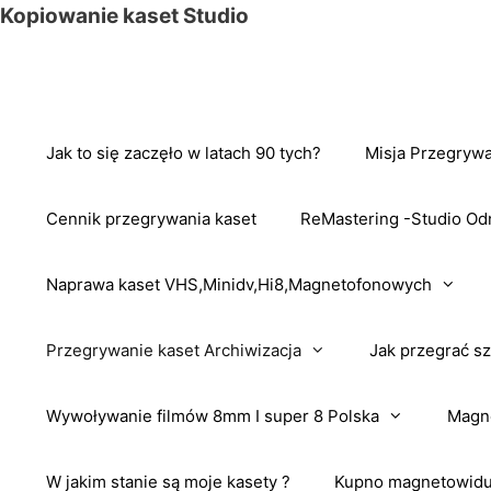
Przejdź
Kopiowanie kaset Studio
do
treści
Jak to się zaczęło w latach 90 tych?
Misja Przegrywa
Cennik przegrywania kaset
ReMastering -Studio Od
Naprawa kaset VHS,Minidv,Hi8,Magnetofonowych
Przegrywanie kaset Archiwizacja
Jak przegrać sz
Wywoływanie filmów 8mm I super 8 Polska
Magne
W jakim stanie są moje kasety ?
Kupno magnetowidu 