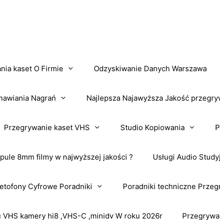
nia kaset O Firmie
Odzyskiwanie Danych Warszawa
nawiania Nagrań
Najlepsza Najawyższa Jakość przegry
Przegrywanie kaset VHS
Studio Kopiowania
P
pule 8mm filmy w najwyższej jakości ?
Usługi Audio Study
tofony Cyfrowe Poradniki
Poradniki techniczne Przeg
VHS kamery hi8 ,VHS-C ,minidv W roku 2026r
Przegrywa