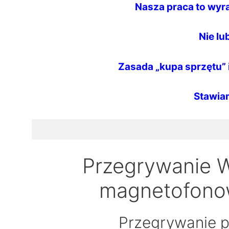
Nasza praca to wyr
Nie lu
Zasada „kupa sprzętu” i
Stawia
Przegrywanie Wi
magnetofono
Przegrywanie p