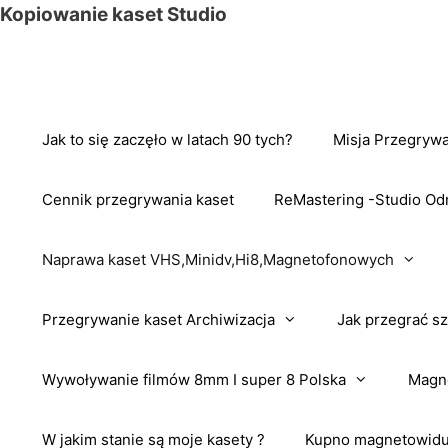
Przejdź
Kopiowanie kaset Studio
do
treści
Jak to się zaczęło w latach 90 tych?
Misja Przegrywa
Cennik przegrywania kaset
ReMastering -Studio Od
Naprawa kaset VHS,Minidv,Hi8,Magnetofonowych
Przegrywanie kaset Archiwizacja
Jak przegrać sz
Wywoływanie filmów 8mm I super 8 Polska
Magne
W jakim stanie są moje kasety ?
Kupno magnetowidu 