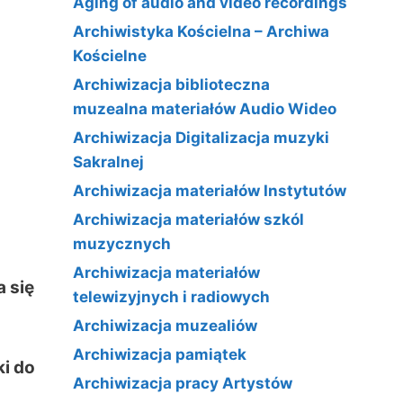
Aging of audio and video recordings
Archiwistyka Kościelna – Archiwa
Kościelne
Archiwizacja biblioteczna
muzealna materiałów Audio Wideo
Archiwizacja Digitalizacja muzyki
Sakralnej
Archiwizacja materiałów Instytutów
Archiwizacja materiałów szkól
muzycznych
Archiwizacja materiałów
 się
telewizyjnych i radiowych
Archiwizacja muzealiów
Archiwizacja pamiątek
i do
Archiwizacja pracy Artystów