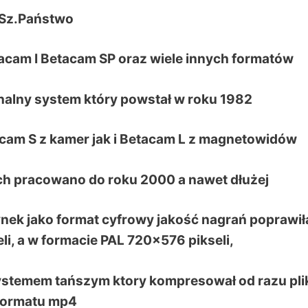
Sz.Państwo
acam I Betacam SP oraz wiele innych formatów
nalny system który powstał w roku 1982
am S z kamer jak i Betacam L z magnetowidów
h pracowano do roku 2000 a nawet dłużej
nek jako format cyfrowy jakość nagrań poprawiła
, a w formacie PAL 720×576 pikseli,
ystemem tańszym ktory kompresował od razu plik
formatu mp4