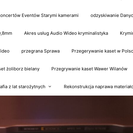
koncertów Eventów Starymi kamerami
odzyskiwanie Dany
dv,8mm
Akres usług Audio Wideo kryminalistyka
Krymi
Wideo
przegrana Sprawa
Przegerywanie kaset w Pols
et żoliborz bielany
Przegrywanie kaset Wawer Wilanów
afia z lat starożytnych
Rekonstrukcja naprawa materiał