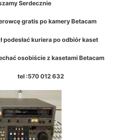
szamy Serdecznie
erowcę gratis po kamery Betacam
 podesłać kuriera po odbiór kaset
echać osobiście z kasetami Betacam
el :
570 012 632