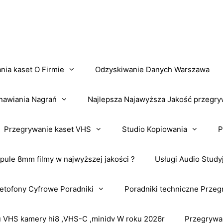
nia kaset O Firmie
Odzyskiwanie Danych Warszawa
nawiania Nagrań
Najlepsza Najawyższa Jakość przegry
Przegrywanie kaset VHS
Studio Kopiowania
P
pule 8mm filmy w najwyższej jakości ?
Usługi Audio Study
tofony Cyfrowe Poradniki
Poradniki techniczne Przeg
VHS kamery hi8 ,VHS-C ,minidv W roku 2026r
Przegrywa