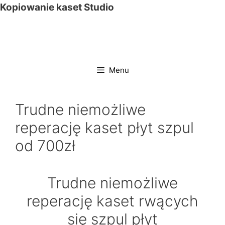
Przejdź
Kopiowanie kaset Studio
do
treści
Menu
Trudne niemożliwe
reperację kaset płyt szpul
od 700zł
Trudne niemożliwe
reperację kaset rwących
się szpul płyt