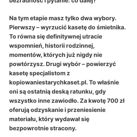
bezradność i pytanie: co dalej?
Na tym etapie masz tylko dwa wybory.
Pierwszy – wyrzucić kasetę do śmietnika.
To równa się definitywnej utracie
wspomnień, historii rodzinnej,
momentów, których już nigdy nie
powtórzysz. Drugi wybór – powierzyć
kasetę specjalistom z
kopiowaniestarychkaset.pl
. To właśnie
oni są ostatnią deską ratunku, gdy
wszystko inne zawiodło. Za kwotę 700 zł
oferują odzyskanie i przeniesienie
materiału, który wydawał się
bezpowrotnie stracony.