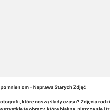
spomnieniom –
Naprawa Starych Zdjęć
tografii, które noszą ślady czasu? Zdjęcia rodz
szystkie te obrazy, które blakną, niszczą się i t