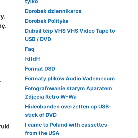
tylko
Dorobek dziennikarza
y.
Dorobek Polityka
mę.
Dubáil téip VHS VHS Video Tape to
USB / DVD
Faq
fdfdff
Format DSD
Formaty plików Audio Vademecum
.
Fotografowanie starym Aparatem
Zdjęcia Retro W-Wa
Hideobanden overzetten op USB-
stick of DVD
I came to Poland with cassettes
ruki
from the USA