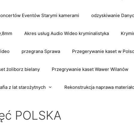
koncertów Eventów Starymi kamerami
odzyskiwanie Dany
dv,8mm
Akres usług Audio Wideo kryminalistyka
Krymi
Wideo
przegrana Sprawa
Przegerywanie kaset w Pols
et żoliborz bielany
Przegrywanie kaset Wawer Wilanów
afia z lat starożytnych
Rekonstrukcja naprawa materiał
jęć POLSKA