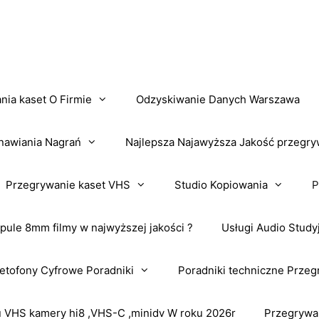
nia kaset O Firmie
Odzyskiwanie Danych Warszawa
nawiania Nagrań
Najlepsza Najawyższa Jakość przegry
Przegrywanie kaset VHS
Studio Kopiowania
P
pule 8mm filmy w najwyższej jakości ?
Usługi Audio Study
tofony Cyfrowe Poradniki
Poradniki techniczne Przeg
VHS kamery hi8 ,VHS-C ,minidv W roku 2026r
Przegrywa