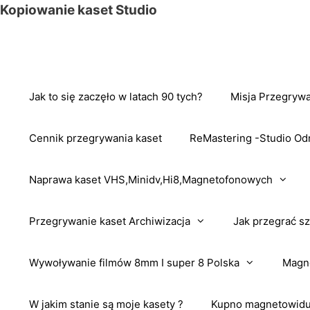
Przejdź
Kopiowanie kaset Studio
do
treści
Jak to się zaczęło w latach 90 tych?
Misja Przegrywa
Cennik przegrywania kaset
ReMastering -Studio Od
Naprawa kaset VHS,Minidv,Hi8,Magnetofonowych
Przegrywanie kaset Archiwizacja
Jak przegrać sz
Wywoływanie filmów 8mm I super 8 Polska
Magne
W jakim stanie są moje kasety ?
Kupno magnetowidu 