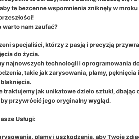
, aby te bezcenne wspomnienia zniknęły w mroku
przeszłości!
 warto nam zaufać?
ni specjaliści, którzy z pasją i precyzją przywr
jęcia do życia.
 najnowszych technologii i oprogramowania d
dzenia, takie jak zarysowania, plamy, pęknięcia i
blaknięcia.
 traktujemy jak unikatowe dzieło sztuki, dbając 
aby przywrócić jego oryginalny wygląd.
asze Usługi:
rysowania, plamy i uszkodzenia, aby Twoje zdję