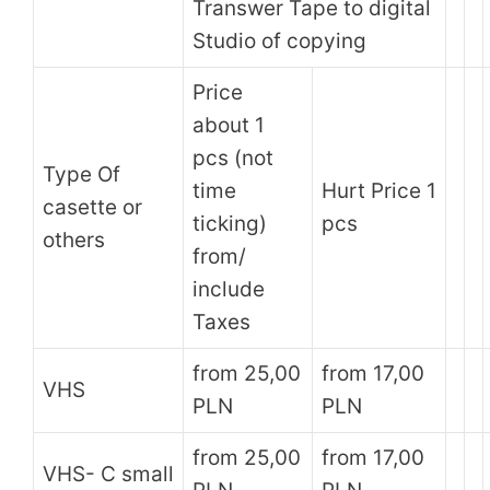
Transwer Tape to digital
Studio of copying
Price
about 1
pcs (not
Type Of
time
Hurt Price 1
casette or
ticking)
pcs
others
from/
include
Taxes
from 25,00
from 17,00
VHS
PLN
PLN
from 25,00
from 17,00
VHS- C small