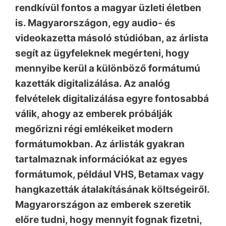
rendkívül fontos a magyar üzleti életben
is. Magyarországon, egy audio- és
videokazetta másoló stúdióban, az árlista
segít az ügyfeleknek megérteni, hogy
mennyibe kerül a különböző formátumú
kazetták digitalizálása. Az analóg
felvételek digitalizálása egyre fontosabbá
válik, ahogy az emberek próbálják
megőrizni régi emlékeiket modern
formátumokban. Az árlisták gyakran
tartalmaznak információkat az egyes
formátumok, például VHS, Betamax vagy
hangkazetták átalakításának költségeiről.
Magyarországon az emberek szeretik
előre tudni, hogy mennyit fognak fizetni,