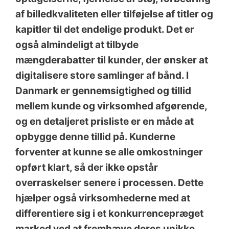
af billedkvaliteten eller tilføjelse af titler og
kapitler til det endelige produkt. Det er
også almindeligt at tilbyde
mængderabatter til kunder, der ønsker at
digitalisere store samlinger af bånd. I
Danmark er gennemsigtighed og tillid
mellem kunde og virksomhed afgørende,
og en detaljeret prisliste er en måde at
opbygge denne tillid på. Kunderne
forventer at kunne se alle omkostninger
opført klart, så der ikke opstår
overraskelser senere i processen. Dette
hjælper også virksomhederne med at
differentiere sig i et konkurrencepræget
marked ved at fremhæve deres unikke