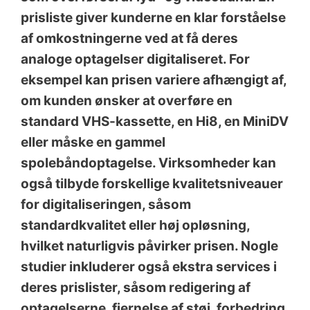
prisliste giver kunderne en klar forståelse
af omkostningerne ved at få deres
analoge optagelser digitaliseret. For
eksempel kan prisen variere afhængigt af,
om kunden ønsker at overføre en
standard VHS-kassette, en Hi8, en MiniDV
eller måske en gammel
spolebåndoptagelse. Virksomheder kan
også tilbyde forskellige kvalitetsniveauer
for digitaliseringen, såsom
standardkvalitet eller høj opløsning,
hvilket naturligvis påvirker prisen. Nogle
studier inkluderer også ekstra services i
deres prislister, såsom redigering af
optagelserne, fjernelse af støj, forbedring