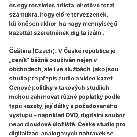
és egy részletes árlista lehetővé teszi
számukra, hogy előre tervezzenek,
különösen akkor, ha nagy mennyiségű
kazettát szeretnének digitalizálni.
Čeština (Czech): V České republice je
„ceník” běžně používán nejen v
obchodech, ale i ve službách, jako jsou
studia pro přepis audio a video kazet.
Cenové politiky v takových studiích
mohou zahrnovat různé poplatky podle
typu kazety, její délky a požadovaného
výstupu – například DVD, digitální soubor
nebo cloudové úložiště. České studio pro
digitalizaci analogových nahrávek se