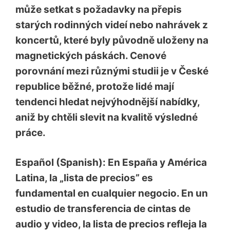
může setkat s požadavky na přepis
starých rodinných videí nebo nahrávek z
koncertů, které byly původně uloženy na
magnetických páskách. Cenové
porovnání mezi různými studii je v České
republice běžné, protože lidé mají
tendenci hledat nejvýhodnější nabídky,
aniž by chtěli slevit na kvalitě výsledné
práce.
Español (Spanish): En España y América
Latina, la „lista de precios” es
fundamental en cualquier negocio. En un
estudio de transferencia de cintas de
audio y video, la lista de precios refleja la