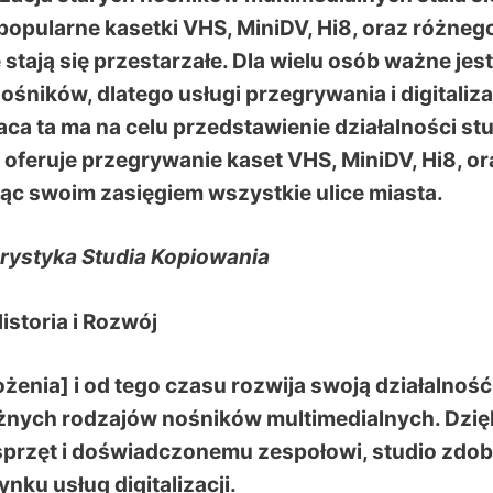
opularne kasetki VHS, MiniDV, Hi8, oraz różneg
 stają się przestarzałe. Dla wielu osób ważne jest
śników, dlatego usługi przegrywania i digitaliza
aca ta ma na celu przedstawienie działalności st
oferuje przegrywanie kaset VHS, MiniDV, Hi8, or
ąc swoim zasięgiem wszystkie ulice miasta.
rystyka Studia Kopiowania
 Historia i Rozwój
żenia] i od tego czasu rozwija swoją działalność
różnych rodzajów nośników multimedialnych. Dzię
przęt i doświadczonemu zespołowi, studio zdob
nku usług digitalizacji.