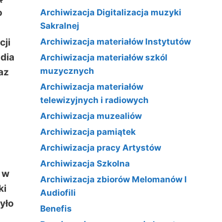
o
Archiwizacja Digitalizacja muzyki
Sakralnej
cji
Archiwizacja materiałów Instytutów
udia
Archiwizacja materiałów szkól
muzycznych
az
Archiwizacja materiałów
telewizyjnych i radiowych
Archiwizacja muzealiów
Archiwizacja pamiątek
Archiwizacja pracy Artystów
Archiwizacja Szkolna
 w
Archiwizacja zbiorów Melomanów I
ki
Audiofili
yło
Benefis