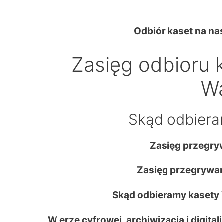
Odbiór kaset na n
Zasięg odbioru 
W
Skąd odbiera
Zasięg przegry
Zasięg przegrywan
Skąd odbieramy kasety
W erze cyfrowej, archiwizacja i digita