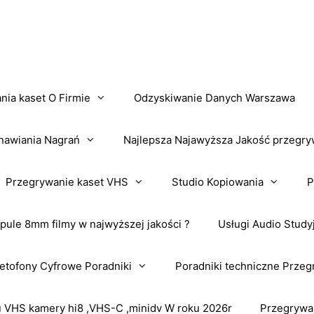
nia kaset O Firmie
Odzyskiwanie Danych Warszawa
nawiania Nagrań
Najlepsza Najawyższa Jakość przegry
Przegrywanie kaset VHS
Studio Kopiowania
P
pule 8mm filmy w najwyższej jakości ?
Usługi Audio Study
tofony Cyfrowe Poradniki
Poradniki techniczne Przeg
VHS kamery hi8 ,VHS-C ,minidv W roku 2026r
Przegrywa