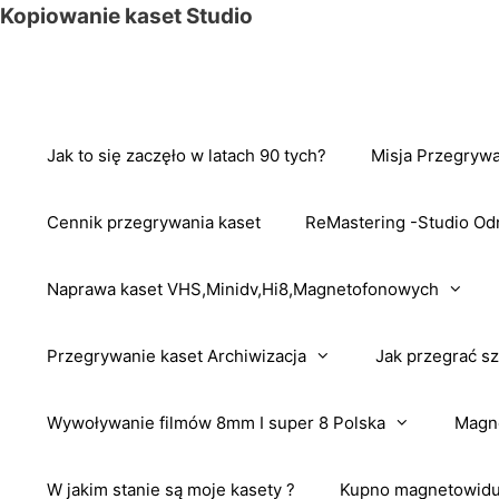
Przejdź
Kopiowanie kaset Studio
do
treści
Jak to się zaczęło w latach 90 tych?
Misja Przegrywa
Cennik przegrywania kaset
ReMastering -Studio Od
Naprawa kaset VHS,Minidv,Hi8,Magnetofonowych
Przegrywanie kaset Archiwizacja
Jak przegrać sz
Wywoływanie filmów 8mm I super 8 Polska
Magne
W jakim stanie są moje kasety ?
Kupno magnetowidu 