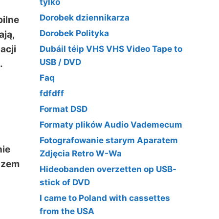
tylko
Dorobek dziennikarza
ilne
Dorobek Polityka
ają,
acji
Dubáil téip VHS VHS Video Tape to
USB / DVD
.
Faq
fdfdff
Format DSD
Formaty plików Audio Vademecum
Fotografowanie starym Aparatem
nie
Zdjęcia Retro W-Wa
razem
Hideobanden overzetten op USB-
stick of DVD
I came to Poland with cassettes
from the USA