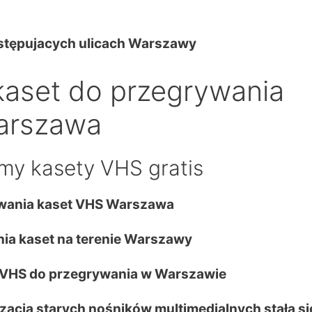
astępujacych ulicach Warszawy
kaset do przegrywania
arszawa
my kasety VHS gratis
wania kaset VHS Warszawa
ia kaset na terenie Warszawy
 VHS do przegrywania w Warszawie
lizacja starych nośników multimedialnych stała si