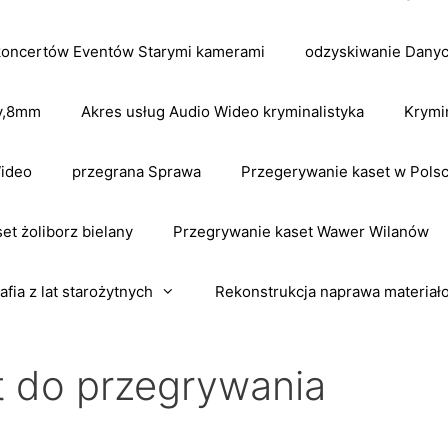
koncertów Eventów Starymi kamerami
odzyskiwanie Dany
dv,8mm
Akres usług Audio Wideo kryminalistyka
Krymi
Wideo
przegrana Sprawa
Przegerywanie kaset w Pols
et żoliborz bielany
Przegrywanie kaset Wawer Wilanów
afia z lat starożytnych
Rekonstrukcja naprawa materiał
t do przegrywania