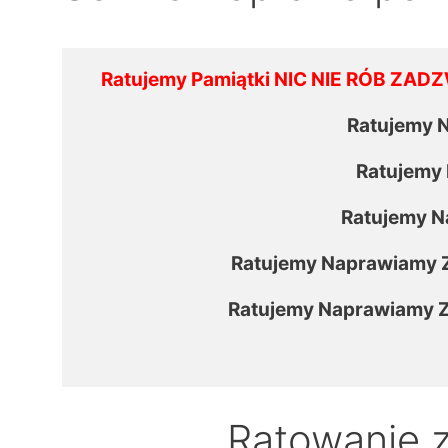
Ratujemy Pamiątki NIC NIE RÓB 
                     Ra
                      R
                      Ra
                      Ratujemy Napra
                      Ratujemy Napraw
Ratowanie 