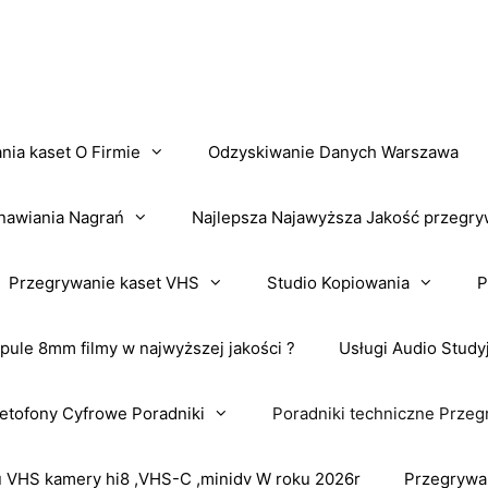
nia kaset O Firmie
Odzyskiwanie Danych Warszawa
nawiania Nagrań
Najlepsza Najawyższa Jakość przegry
Przegrywanie kaset VHS
Studio Kopiowania
P
pule 8mm filmy w najwyższej jakości ?
Usługi Audio Study
tofony Cyfrowe Poradniki
Poradniki techniczne Przeg
VHS kamery hi8 ,VHS-C ,minidv W roku 2026r
Przegrywa