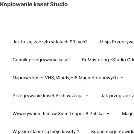
Przejdź
Kopiowanie kaset Studio
do
treści
Jak to się zaczęło w latach 90 tych?
Misja Przegrywa
Cennik przegrywania kaset
ReMastering -Studio Od
Naprawa kaset VHS,Minidv,Hi8,Magnetofonowych
Przegrywanie kaset Archiwizacja
Jak przegrać sz
Wywoływanie filmów 8mm I super 8 Polska
Magne
W jakim stanie są moje kasety ?
Kupno magnetowidu 