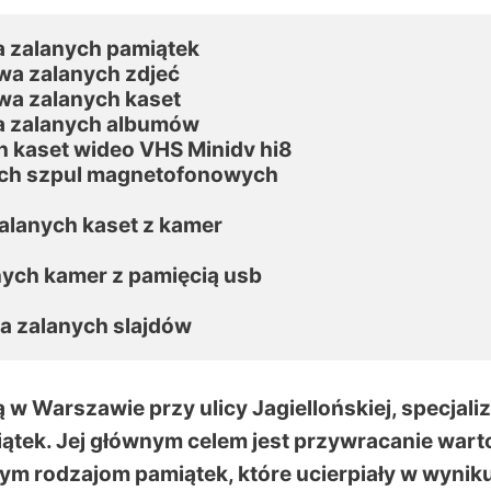
 zalanych pamiątek

a zalanych zdjeć

a zalanych kaset

 zalanych albumów

 kaset wideo VHS Minidv hi8

ch szpul magnetofonowych

lanych kaset z kamer

ych kamer z pamięcią usb

a zalanych slajdów
 w Warszawie przy ulicy Jagiellońskiej, specjali
iątek. Jej głównym celem jest przywracanie wart
ym rodzajom pamiątek, które ucierpiały w wynik