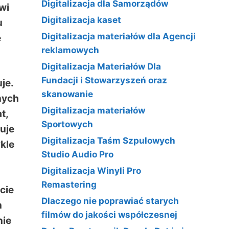
Digitalizacja dla Samorządów
wi
Digitalizacja kaset
u
Digitalizacja materiałów dla Agencji
e
reklamowych
Digitalizacja Materiałów Dla
Fundacji i Stowarzyszeń oraz
je.
skanowanie
nych
Digitalizacja materiałów
t,
Sportowych
uje
Digitalizacja Taśm Szpulowych
kle
Studio Audio Pro
Digitalizacja Winyli Pro
Remastering
cie
Dlaczego nie poprawiać starych
h
filmów do jakości współczesnej
nie