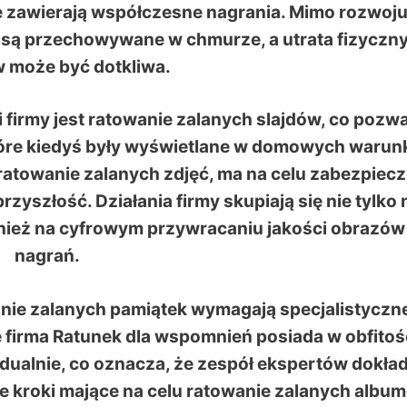
e zawierają współczesne nagrania. Mimo rozwoj
a są przechowywane w chmurze, a utrata fizyczn
 może być dotkliwa.
firmy jest ratowanie zalanych slajdów, co pozwa
tóre kiedyś były wyświetlane w domowych warun
 ratowanie zalanych zdjęć, ma na celu zabezpiec
zyszłość. Działania firmy skupiają się nie tylko 
nież na cyfrowym przywracaniu jakości obrazów
nagrań.
nie zalanych pamiątek wymagają specjalistyczne
e firma Ratunek dla wspomnień posiada w obfitoś
dualnie, co oznacza, że zespół ekspertów dokła
je kroki mające na celu ratowanie zalanych albu