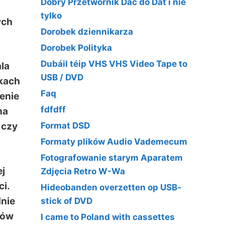
Dobry Przetwornik Dac do Dat i nie
u
tylko
ych
Dorobek dziennikarza
Dorobek Polityka
Dubáil téip VHS VHS Video Tape to
la
USB / DVD
kach
Faq
zenie
fdfdff
na
 czy
Format DSD
Formaty plików Audio Vademecum
Fotografowanie starym Aparatem
j
Zdjęcia Retro W-Wa
ci.
Hideobanden overzetten op USB-
dnie
stick of DVD
mów
I came to Poland with cassettes