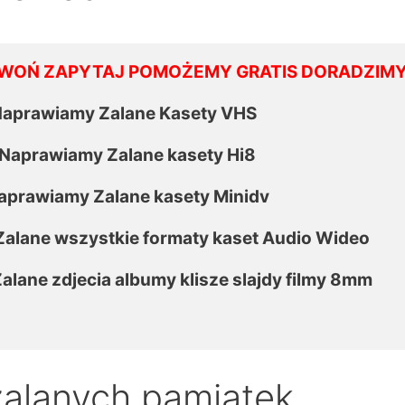
ZADZWOŃ ZAPYTAJ POMOŻEMY GRATIS DORADZIM
tujemy Naprawiamy Zalane Kasety VHS 

atujemy Naprawiamy Zalane kasety Hi8

tujemy Naprawiamy Zalane kasety Minidv

wiamy Zalane wszystkie formaty kaset Audio Wideo

iamy Zalane zdjecia albumy klisze slajdy filmy 8mm

zalanych pamiątek