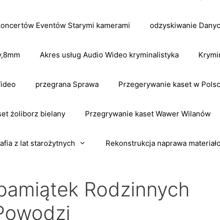
koncertów Eventów Starymi kamerami
odzyskiwanie Dany
dv,8mm
Akres usług Audio Wideo kryminalistyka
Krymi
Wideo
przegrana Sprawa
Przegerywanie kaset w Pols
et żoliborz bielany
Przegrywanie kaset Wawer Wilanów
afia z lat starożytnych
Rekonstrukcja naprawa materiał
pamiątek Rodzinnych
Powodzi