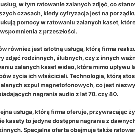
s usług, w tym ratowanie zalanych zdjęć, co stano
szych czasach, kiedy cyfryzacja jest na porządk
zukują pomocy w ratowaniu zalanych kaset, któr
 wspomnienia z przeszłości.
 również jest istotną usługą, którą firma realizu
ry zdjęć rodzinnych, ślubnych, czy z innych waż
aniu zalanych kaset wideo, które mimo upływu la
ów życia ich właścicieli. Technologia, którą stos
zalanych szpul magnetofonowych, co jest niezwy
iadających nagrania audio z lat 70. czy 80.
ejna usługa, którą firma oferuje, przywracając ży
kie kasety to jedyne dostępne nagrania z dawnyc
innych. Specjalna oferta obejmuje także ratowa