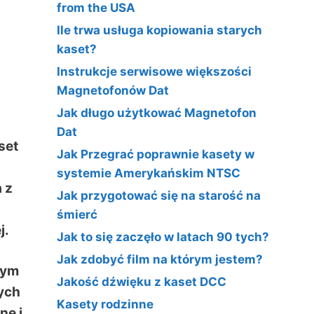
from the USA
Ile trwa usługa kopiowania starych
kaset?
Instrukcje serwisowe większości
Magnetofonów Dat
Jak długo użytkować Magnetofon
Dat
set
Jak Przegrać poprawnie kasety w
systemie Amerykańskim NTSC
 z
Jak przygotować się na starość na
śmierć
j.
Jak to się zaczęło w latach 90 tych?
Jak zdobyć film na którym jestem?
cym
Jakość dźwięku z kaset DCC
ych
Kasety rodzinne
ne i