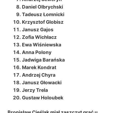
Daniel Olbrychski
Tadeusz Łomnicki
Krzysztof Globisz
Janusz Gajos
Zofia Wichłacz
Ewa Wiśniewska
Anna Polony
Jadwiga Barańska
Marek Kondrat
Andrzej Chyra
Janusz Głowacki
Jerzy Trela
Gustaw Holoubek
Bronisław Cieślak miał zaszczyt grać u