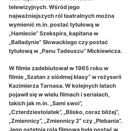
telewizyjnych. Wśród jego
najważniejszych ról teatralnych można
wymienić m.in. postać tytułową w
„Hamlecie” Szekspira, kapitana w
„Balladynie” Słowackiego czy postać
tytułową w „Panu Tadeuszu” Mickiewicza.
W filmie zadebiutował w 1965 roku w
filmie „Szatan z siódmej klasy” w reżyserii
Kazimierza Tarnasa. W kolejnych latach
pojawił się w wielu filmach i serialach,
takich jak m.in. „Sami swoi”,
„Czterdziestolatek”, „Blisko, coraz bliżej”,
„Zmiennicy”, „Zmiennicy 2” czy „Plebania”.
Jego ostatnią rolą filmową była postać w