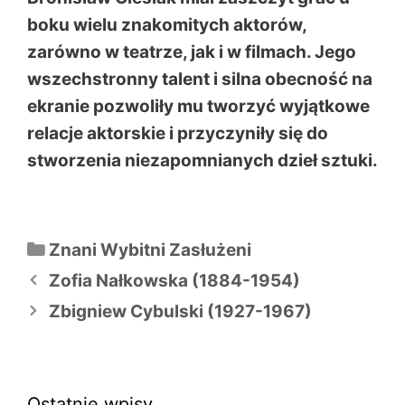
boku wielu znakomitych aktorów,
zarówno w teatrze, jak i w filmach. Jego
wszechstronny talent i silna obecność na
ekranie pozwoliły mu tworzyć wyjątkowe
relacje aktorskie i przyczyniły się do
stworzenia niezapomnianych dzieł sztuki.
Kategorie
Znani Wybitni Zasłużeni
Nawigacja
Zofia Nałkowska (1884-1954)
wpisu
Zbigniew Cybulski (1927-1967)
Ostatnie wpisy