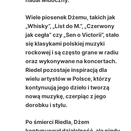
nadal widoczny.
Wiele piosenek Dżemu, takich jak
„Whisky”, „List do M.”, „Czerwony
jak cegła” czy „Sen o Victorii”, stało
się klasykami polskiej muzyki
rockowej i są często grane w radiu
oraz wykonywane na koncertach.
Riedel pozostaje inspiracją dla
wielu artystów w Polsce, którzy
kontynuują jego dzieło i tworzą
nową muzykę, czerpiąc z jego
dorobku i stylu.
Po śmierci Riedla, Dżem
kontynuował działalność, ale nigdy