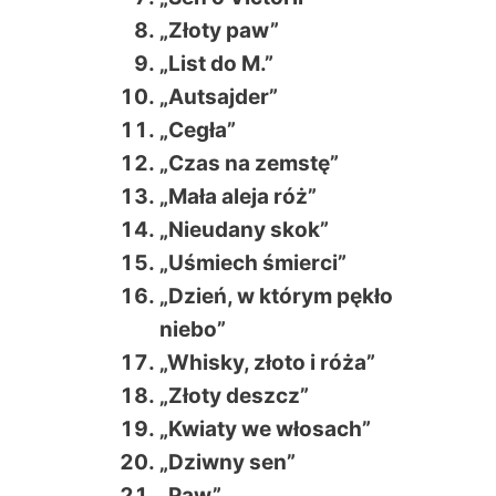
„Złoty paw”
„List do M.”
„Autsajder”
„Cegła”
„Czas na zemstę”
„Mała aleja róż”
„Nieudany skok”
„Uśmiech śmierci”
„Dzień, w którym pękło
niebo”
„Whisky, złoto i róża”
„Złoty deszcz”
„Kwiaty we włosach”
„Dziwny sen”
„Paw”