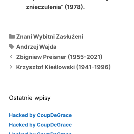
znieczulenia” (1978).
Kategorie
Znani Wybitni Zasłużeni
Tagi
Andrzej Wajda
Nawigacja
Zbigniew Preisner (1955-2021)
wpisu
Krzysztof Kieślowski (1941-1996)
Ostatnie wpisy
Hacked by CoupDeGrace
Hacked by CoupDeGrace