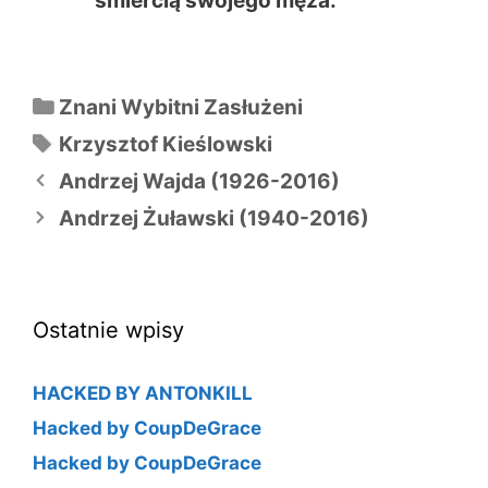
śmiercią swojego męża.
Kategorie
Znani Wybitni Zasłużeni
Tagi
Krzysztof Kieślowski
Nawigacja
Andrzej Wajda (1926-2016)
wpisu
Andrzej Żuławski (1940-2016)
Ostatnie wpisy
HACKED BY ANTONKILL
Hacked by CoupDeGrace
Hacked by CoupDeGrace