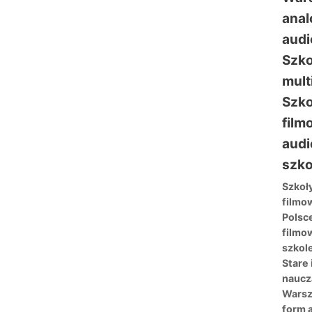
Szkoł
filmo
Polsce
filmo
szkol
Stare
naucz
Warsz
form 