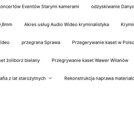
koncertów Eventów Starymi kamerami
odzyskiwanie Dany
dv,8mm
Akres usług Audio Wideo kryminalistyka
Krymi
Wideo
przegrana Sprawa
Przegerywanie kaset w Pols
et żoliborz bielany
Przegrywanie kaset Wawer Wilanów
afia z lat starożytnych
Rekonstrukcja naprawa materiał