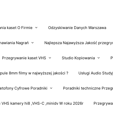
nia kaset O Firmie
Odzyskiwanie Danych Warszawa
nawiania Nagrań
Najlepsza Najawyższa Jakość przegry
Przegrywanie kaset VHS
Studio Kopiowania
P
pule 8mm filmy w najwyższej jakości ?
Usługi Audio Study
tofony Cyfrowe Poradniki
Poradniki techniczne Przeg
VHS kamery hi8 ,VHS-C ,minidv W roku 2026r
Przegrywa