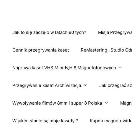
Przejdź
do
treści
Jak to się zaczęło w latach 90 tych?
Misja Przegrywa
Cennik przegrywania kaset
ReMastering -Studio Od
Naprawa kaset VHS,Minidv,Hi8,Magnetofonowych
Przegrywanie kaset Archiwizacja
Jak przegrać sz
Wywoływanie filmów 8mm I super 8 Polska
Magne
W jakim stanie są moje kasety ?
Kupno magnetowidu 