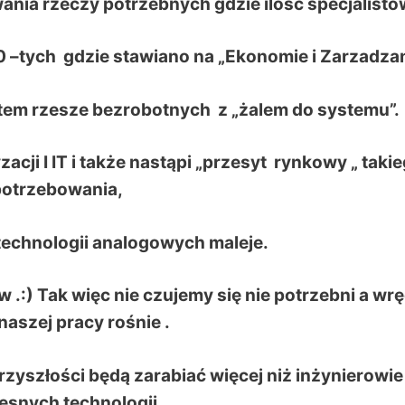
nia rzeczy potrzebnych gdzie ilość specjalistó
0 –tych gdzie stawiano na „Ekonomie i Zarzadzan
potem rzesze bezrobotnych z „żalem do systemu”.
cji I IT i także nastąpi „przesyt rynkowy „ taki
otrzebowania,
 technologii analogowych maleje.
 .:) Tak więc nie czujemy się nie potrzebni a wr
aszej pracy rośnie .
zyszłości będą zarabiać więcej niż inżynierowie
snych technologii.