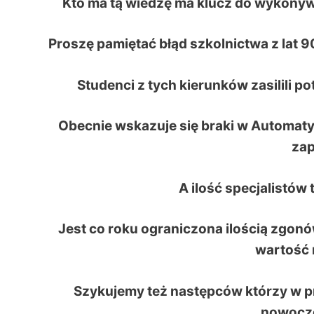
Kto ma tą wiedzę ma klucz do wykonywa
Proszę pamiętać błąd szkolnictwa z lat 9
Studenci z tych kierunków zasilili 
Obecnie wskazuje się braki w Automatyza
zap
A ilość specjalistów
Jest co roku ograniczona ilością zgonów
wartość n
Szykujemy też następców którzy w pr
nowocze