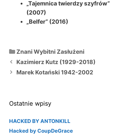
„Tajemnica twierdzy szyfrów”
(2007)
„Belfer” (2016)
Kategorie
Znani Wybitni Zasłużeni
Nawigacja
Kazimierz Kutz (1929-2018)
wpisu
Marek Kotański 1942-2002
Ostatnie wpisy
HACKED BY ANTONKILL
Hacked by CoupDeGrace