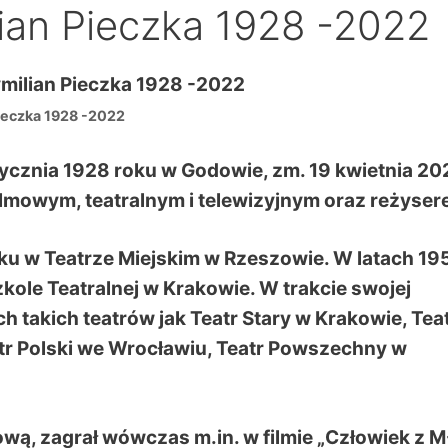
ian Pieczka 1928 -2022
ieczka 1928 -2022
tycznia 1928 roku w Godowie, zm. 19 kwietnia 20
ilmowym, teatralnym i telewizyjnym oraz reżyser
oku w Teatrze Miejskim w Rzeszowie. W latach 19
ole Teatralnej w Krakowie. W trakcie swojej
h takich teatrów jak Teatr Stary w Krakowie, Tea
atr Polski we Wrocławiu, Teatr Powszechny w
ową, zagrał wówczas m.in. w filmie „Człowiek z M