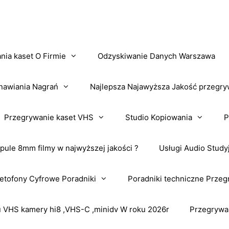
nia kaset O Firmie
Odzyskiwanie Danych Warszawa
nawiania Nagrań
Najlepsza Najawyższa Jakość przegry
Przegrywanie kaset VHS
Studio Kopiowania
P
pule 8mm filmy w najwyższej jakości ?
Usługi Audio Study
tofony Cyfrowe Poradniki
Poradniki techniczne Przeg
VHS kamery hi8 ,VHS-C ,minidv W roku 2026r
Przegrywa