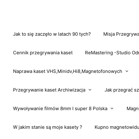
Przejdź
do
treści
Jak to się zaczęło w latach 90 tych?
Misja Przegrywa
Cennik przegrywania kaset
ReMastering -Studio Od
Naprawa kaset VHS,Minidv,Hi8,Magnetofonowych
Przegrywanie kaset Archiwizacja
Jak przegrać sz
Wywoływanie filmów 8mm I super 8 Polska
Magne
W jakim stanie są moje kasety ?
Kupno magnetowidu 