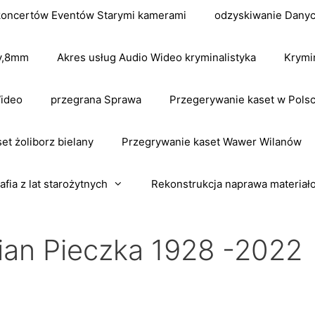
koncertów Eventów Starymi kamerami
odzyskiwanie Dany
dv,8mm
Akres usług Audio Wideo kryminalistyka
Krymi
Wideo
przegrana Sprawa
Przegerywanie kaset w Pols
et żoliborz bielany
Przegrywanie kaset Wawer Wilanów
afia z lat starożytnych
Rekonstrukcja naprawa materiał
ian Pieczka 1928 -2022