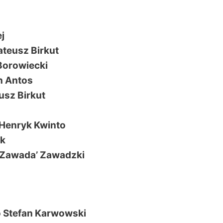
j
ateusz Birkut
 Borowiecki
an Antos
usz Birkut
o Henryk Kwinto
ek
 ‚Zawada’ Zawadzki
o Stefan Karwowski