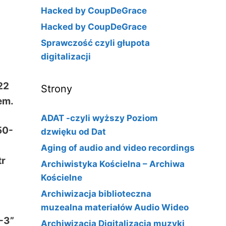
Hacked by CoupDeGrace
Hacked by CoupDeGrace
Sprawczość czyli głupota
digitalizacji
22
Strony
em.
ADAT -czyli wyższy Poziom
50-
dzwięku od Dat
Aging of audio and video recordings
tr
Archiwistyka Kościelna – Archiwa
Kościelne
Archiwizacja biblioteczna
muzealna materiałów Audio Wideo
-3”
Archiwizacja Digitalizacja muzyki