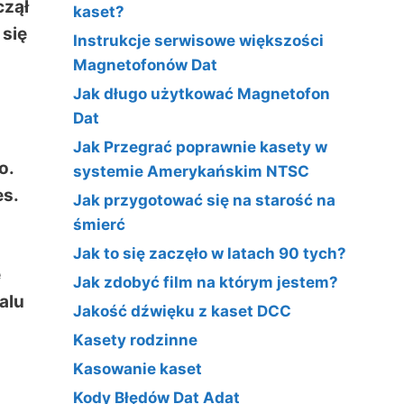
czął
kaset?
 się
Instrukcje serwisowe większości
Magnetofonów Dat
Jak długo użytkować Magnetofon
Dat
Jak Przegrać poprawnie kasety w
o.
systemie Amerykańskim NTSC
es.
Jak przygotować się na starość na
śmierć
Jak to się zaczęło w latach 90 tych?
ę
Jak zdobyć film na którym jestem?
alu
Jakość dźwięku z kaset DCC
Kasety rodzinne
Kasowanie kaset
Kody Błędów Dat Adat