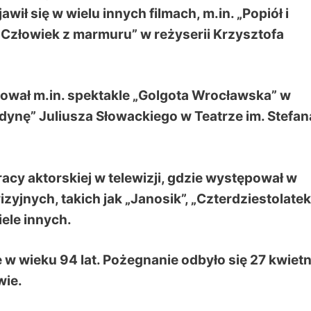
wił się w wielu innych filmach, m.in. „Popiół i
„Człowiek z marmuru” w reżyserii Krzysztofa
zował m.in. spektakle „Golgota Wrocławska” w
dynę” Juliusza Słowackiego w Teatrze im. Stefan
acy aktorskiej w telewizji, gdzie występował w
zyjnych, takich jak „Janosik”, „Czterdziestolatek
iele innych.
w wieku 94 lat. Pożegnanie odbyło się 27 kwietn
wie.